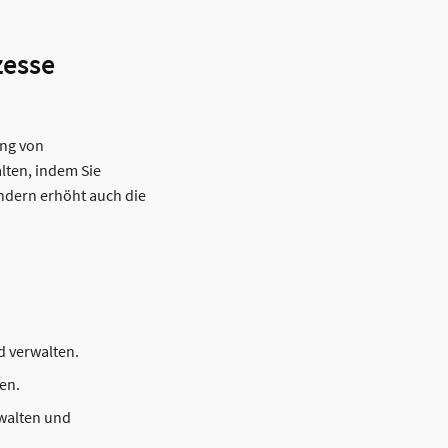
zesse
ung von
lten, indem Sie
ondern erhöht auch die
d verwalten.
en.
walten und