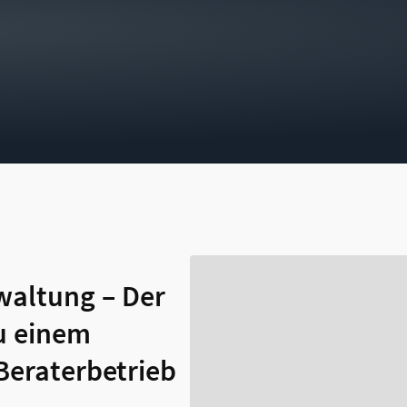
altung – Der
u einem
 Beraterbetrieb