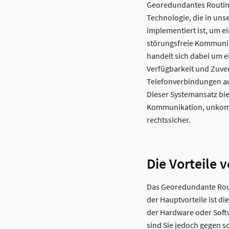
Georedundantes Routing 
Technologie, die in un
implementiert ist, um e
störungsfreie Kommunik
handelt sich dabei um e
Verfügbarkeit und Zuver
Telefonverbindungen auc
Dieser Systemansatz bie
Kommunikation, unkompl
rechtssicher.
Die Vorteile
Das Georedundante Routi
der Hauptvorteile ist d
der Hardware oder Sof
sind Sie jedoch gegen so