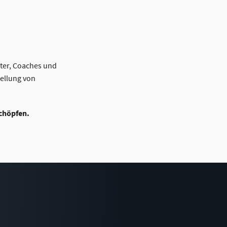
ater, Coaches und
tellung von
schöpfen.